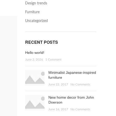
Design trends
Furniture
Uncategorized
RECENT POSTS
Hello world!
June 2, 2026
1 Comment
Minimalist Japanese-inspired
furniture
June 22, 2017
No Comments
New home decor from John
Doerson
June 16, 2017
No Comments