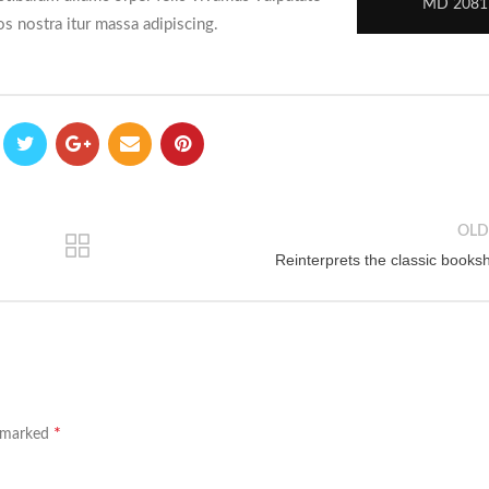
MD 2081
ros nostra itur massa adipiscing.
OLD
Reinterprets the classic booksh
*
e marked