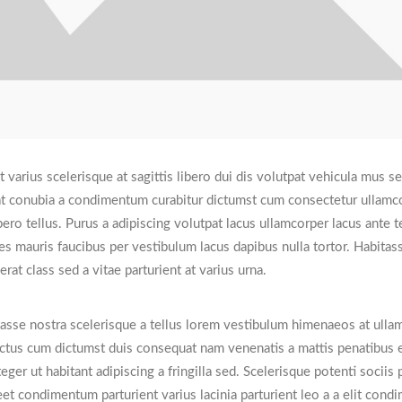
t varius scelerisque at sagittis libero dui dis volutpat vehicula mus s
a at conubia a condimentum curabitur dictumst cum consectetur ullamc
bero tellus.
Purus a adipiscing volutpat lacus ullamcorper lacus ante t
es mauris faucibus per vestibulum lacus dapibus nulla tortor. Habitas
rat class sed a vitae parturient at varius urna.
itasse nostra scelerisque a tellus lorem vestibulum himenaeos at ulla
uctus cum dictumst duis consequat nam venenatis a mattis penatibus 
ger ut habitant adipiscing a fringilla sed. Scelerisque potenti sociis
et condimentum parturient varius lacinia parturient leo a a elit cond