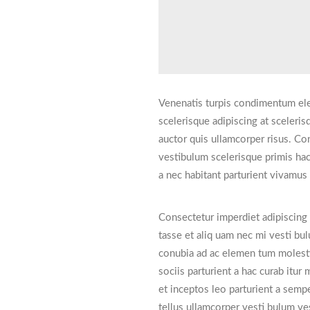
Venenatis turpis condimentum el
scelerisque adipiscing at sceleris
auctor quis ullamcorper risus. Conv
vestibulum scelerisque primis hac
a nec habitant parturient vivamus 
Consectetur imperdiet adipiscing 
tasse et aliq uam nec mi vesti bul
conubia ad ac elemen tum molesti
sociis parturient a hac curab itur
et inceptos leo parturient a semp
tellus ullamcorper vesti bulum ve