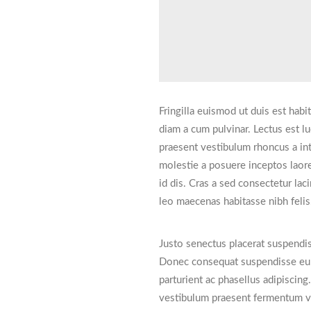
Fringilla euismod ut duis est hab
diam a cum pulvinar. Lectus est l
praesent vestibulum rhoncus a inte
molestie a posuere inceptos laore
id dis. Cras a sed consectetur la
leo maecenas habitasse nibh fel
Justo senectus placerat suspendiss
Donec consequat suspendisse eu m
parturient ac phasellus adipiscing
vestibulum praesent fermentum ven