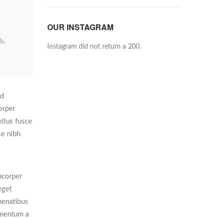
OUR INSTAGRAM
Instagram did not return a 200.
ed
orper
ellus fusce
se nibh
mcorper
eget
 penatibus
imentum a