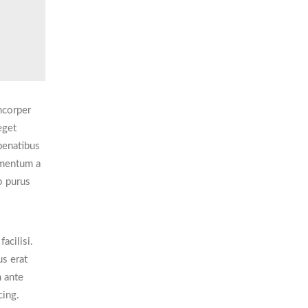
mcorper
eget
 penatibus
imentum a
o purus
acilisi.
s erat
m ante
cing.