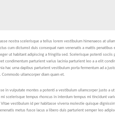
itasse nostra scelerisque a tellus lorem vestibulum himenaeos at ulla
uctus cum dictumst duis consequat nam venenatis a mattis penatibus 
ger ut habitant adipiscing a fringilla sed. Scelerisque potenti sociis
et condimentum parturient varius lacinia parturient leo a a elit cond
cinia hac urna dapibus parturient vestibulum porta fermentum ad a just
is. Commodo ullamcorper diam quam et.
e in vulputate montes a potenti a vestibulum ullamcorper justo a ut f
i scelerisque tempus rhoncus in interdum tempus mi tincidunt variu
. Vitae vestibulum id per habitasse viverra molestie quisque dignissi
enatis metus fusce lacus a libero duis parturient semper leo adipis