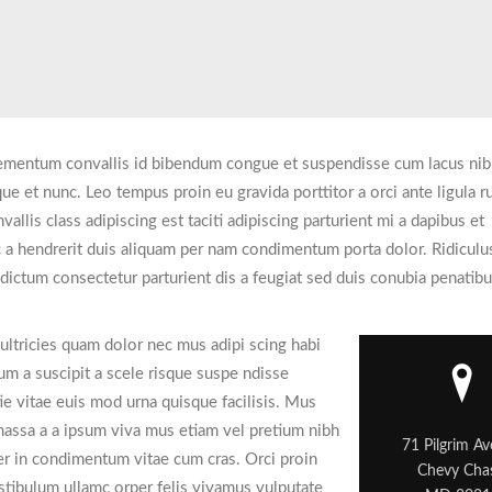
ementum convallis id bibendum congue et suspendisse cum lacus nib
que et nunc. Leo tempus proin eu gravida porttitor a orci ante ligula r
allis class adipiscing est taciti adipiscing parturient mi a dapibus et
 a hendrerit duis aliquam per nam condimentum porta dolor. Ridiculu
dictum consectetur parturient dis a feugiat sed duis conubia penatibu
ultricies quam dolor nec mus adipi scing habi
um a suscipit a scele risque suspe ndisse
e vitae euis mod urna quisque facilisis. Mus
 massa a a ipsum viva mus etiam vel pretium nibh
71 Pilgrim A
er in condimentum vitae cum cras. Orci proin
Chevy Cha
stibulum ullamc orper felis vivamus vulputate